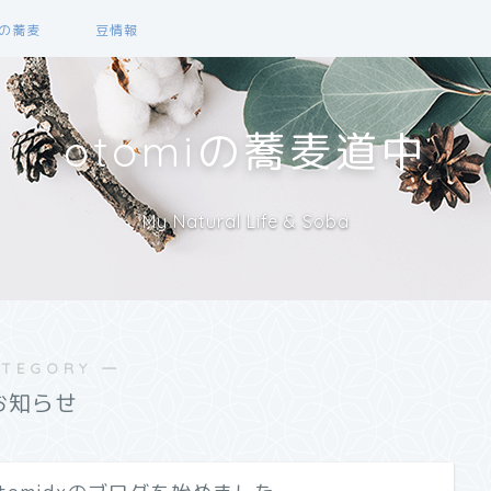
の蕎麦
豆情報
otomiの蕎麦道中
My Natural Life & Soba
ATEGORY ―
お知らせ