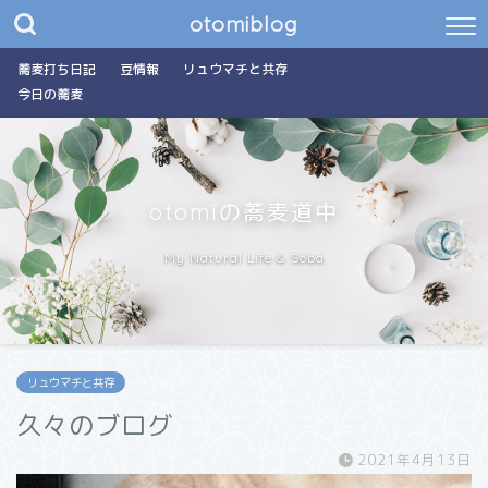
otomiblog
蕎麦打ち日記
豆情報
リュウマチと共存
今日の蕎麦
otomiの蕎麦道中
My Natural Life & Soba
リュウマチと共存
久々のブログ
2021年4月13日