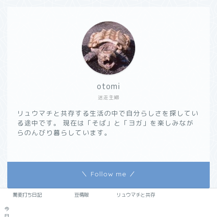
otomi
迷走主婦
リュウマチと共存する生活の中で自分らしさを探してい
る途中です。 現在は「そば」と「ヨガ」を楽しみなが
らのんびり暮らしています。
＼ Follow me ／
蕎麦打ち日記
豆情報
リュウマチと共存
今
2021–2026 ぴーのの蕎麦道中
日