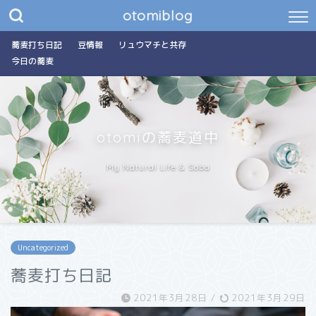
otomiblog
蕎麦打ち日記
豆情報
リュウマチと共存
今日の蕎麦
otomiの蕎麦道中
My Natural Life & Soba
Uncategorized
蕎麦打ち日記
2021年3月28日
/
2021年3月29日